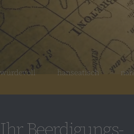
w
ü
r
d
e
v
o
l
l
h
a
n
s
e
a
t
i
s
c
h
n
a
h
Ihr Beerdigungs-